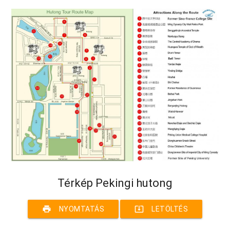
Térkép Pekingi hutong
print
system_update_alt
NYOMTATÁS
LETÖLTÉS