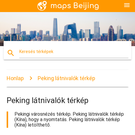
menu
search
Keresés térképek
Honlap
Peking látnivalók térkép
Peking látnivalók térkép
Pekingi városnézés térkép. Peking látnivalók térkép
(Kína), hogy a nyomtatás. Peking látnivalók térkép
(Kína) letölthető.