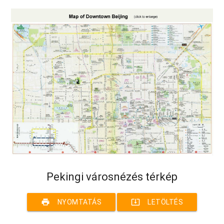
Pekingi városnézés térkép
print
system_update_alt
NYOMTATÁS
LETÖLTÉS