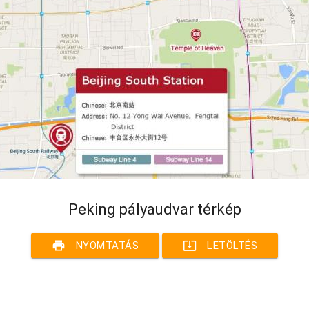
Peking pályaudvar térkép
print
system_update_alt
NYOMTATÁS
LETÖLTÉS